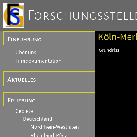
Forschungsstelle
Köln-Merh
Einführung
Grundriss
Über uns
Filmdokumentation
Aktuelles
Erhebung
Gebiete
Deutschland
Nordrhein-Westfalen
Rheinland-Pfalz