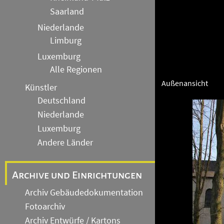
Saarland
Niederlande
Limburg
Luxemburg
Alle Regionen
Außenansicht
Künstler
Deutschland
Niederlande
Luxemburg
Andere Länder
Archive und Einrichtungen
Archiv Gebäudedokumentation
Fotoarchiv
Archiv Entwürfe / Kartons