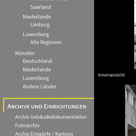
Saarland
Niederlande
Limburg
Luxemburg
Alle Regionen
Künstler
Deutschland
Niederlande
Innenansicht
Luxemburg
Andere Länder
Archive und Einrichtungen
Archiv Gebäudedokumentation
Fotoarchiv
Archiv Entwürfe / Kartons