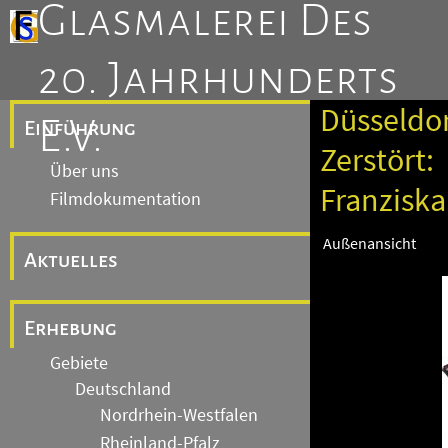
Glasmalerei Des
20. Jahrhunderts
Düsseldor
E.V.
Einführung
Zerstört:
Über uns
Franziska
Filmdokumentation
Außenansicht
Aktuelles
Erhebung
Gebiete
Deutschland
Nordrhein-Westfalen
Rheinland-Pfalz