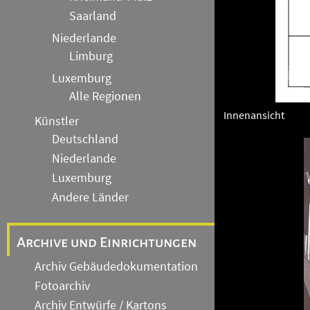
Saarland
Niederlande
Limburg
Luxemburg
Alle Regionen
Innenansicht
Künstler
Deutschland
Niederlande
Luxemburg
Andere Länder
Archive und Einrichtungen
Archiv Gebäudedokumentation
Fotoarchiv
Archiv Entwürfe / Kartons