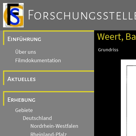
Forschungsstelle
Weert, Ba
Einführung
Grundriss
Über uns
Filmdokumentation
Aktuelles
Erhebung
Gebiete
Deutschland
Nordrhein-Westfalen
Rheinland-Pfalz