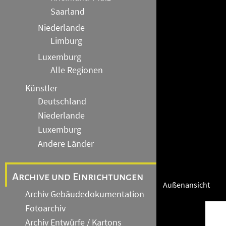
Saarland
Niederlande
Limburg
Luxemburg
Alle Regionen
Künstler
Deutschland
Niederlande
Luxemburg
Andere Länder
Archive und Einrichtungen
Außenansicht
Archiv Gebäudedokumentation
Fotoarchiv
Archiv Entwürfe / Kartons