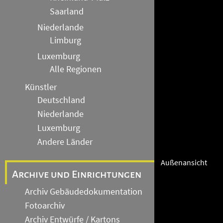
Saarland
Niederlande
Limburg
Luxemburg
Alle Regionen
Künstler
Deutschland
Niederlande
Luxemburg
Andere Länder
Außenansicht
Archive und Einrichtungen
Archiv Gebäudedokumentation
Fotoarchiv
Archiv Entwürfe / Kartons