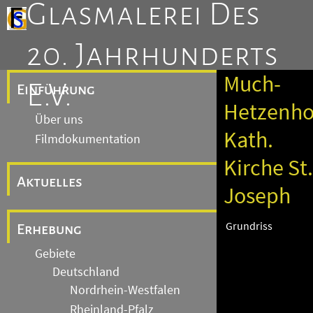
Glasmalerei Des
20. Jahrhunderts
Much-
E.V.
Einführung
Hetzenho
Über uns
Kath.
Filmdokumentation
Kirche St.
Aktuelles
Joseph
Grundriss
Erhebung
Gebiete
Deutschland
Nordrhein-Westfalen
Rheinland-Pfalz