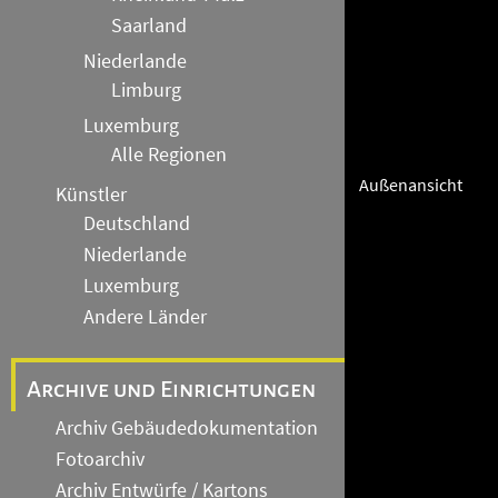
Saarland
Niederlande
Limburg
Luxemburg
Alle Regionen
Außenansicht
Künstler
Deutschland
Niederlande
Luxemburg
Andere Länder
Archive und Einrichtungen
Archiv Gebäudedokumentation
Fotoarchiv
Archiv Entwürfe / Kartons