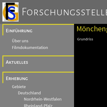
Forschungsstelle
Möncheng
Einführung
Grundriss
Über uns
Filmdokumentation
Aktuelles
Erhebung
Gebiete
Deutschland
Nordrhein-Westfalen
Rheinland-Pfalz