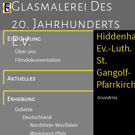
Glasmalerei Des
20. Jahrhunderts
Hiddenha
E.V.
Einführung
Ev.-Luth.
Über uns
St.
Filmdokumentation
Gangolf-
Aktuelles
Pfarrkirc
Grundriss
Erhebung
Gebiete
Deutschland
Nordrhein-Westfalen
Rheinland-Pfalz