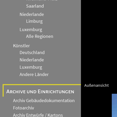
Saarland
Niederlande
Limburg
Luxemburg
Alle Regionen
Künstler
Deutschland
Niederlande
Luxemburg
Andere Länder
Außenansicht
Archive und Einrichtungen
Archiv Gebäudedokumentation
Fotoarchiv
Archiv Entwürfe / Kartons