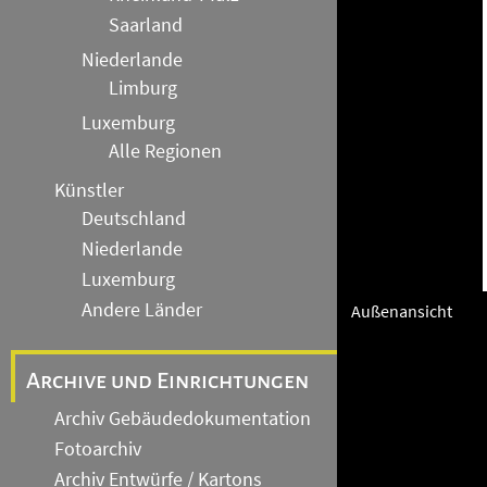
Saarland
Niederlande
Limburg
Luxemburg
Alle Regionen
Künstler
Deutschland
Niederlande
Luxemburg
Andere Länder
Außenansicht
Archive und Einrichtungen
Archiv Gebäudedokumentation
Fotoarchiv
Archiv Entwürfe / Kartons