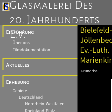
Glasmalerei Des
20. Jahrhunderts
Bielefeld-
E.V.
Einführung
Jöllenbec
Über uns
Ev.-Luth.
Filmdokumentation
Marienki
Aktuelles
Grundriss
Erhebung
Gebiete
Deutschland
Nordrhein-Westfalen
Rheinland-Pfalz