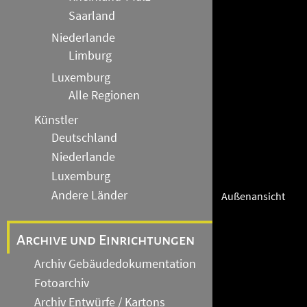
Saarland
Niederlande
Limburg
Luxemburg
Alle Regionen
Künstler
Deutschland
Niederlande
Luxemburg
Andere Länder
Außenansicht
Archive und Einrichtungen
Archiv Gebäudedokumentation
Fotoarchiv
Archiv Entwürfe / Kartons