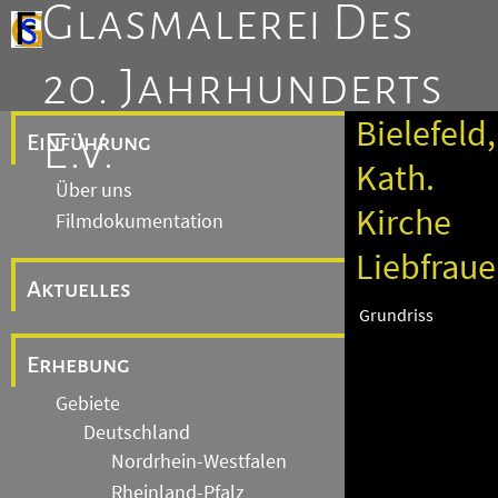
Glasmalerei Des
20. Jahrhunderts
Bielefeld,
E.V.
Einführung
Kath.
Über uns
Kirche
Filmdokumentation
Liebfrau
Aktuelles
Grundriss
Erhebung
Gebiete
Deutschland
Nordrhein-Westfalen
Rheinland-Pfalz