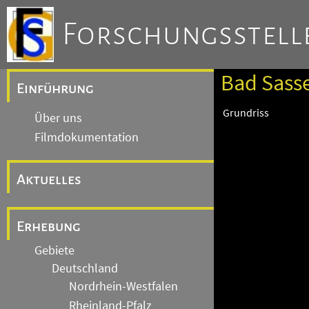
Forschungsstelle
Bad Sasse
Einführung
Grundriss
Über uns
Filmdokumentation
Aktuelles
Erhebung
Gebiete
Deutschland
Nordrhein-Westfalen
Rheinland-Pfalz