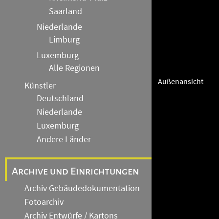
Saarland
Niederlande
Limburg
Luxemburg
Alle Regionen
Außenansicht
Künstler
Deutschland
Niederlande
Luxemburg
Andere Länder
Archive und Einrichtungen
Archiv Gebäudedokumentation
Fotoarchiv
Archiv Entwürfe / Kartons