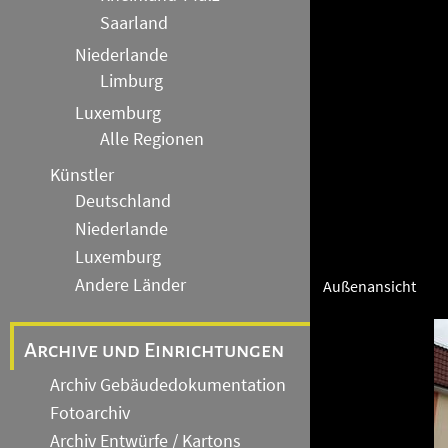
Saarland
Niederlande
Limburg
Luxemburg
Alle Regionen
Künstler
Deutschland
Niederlande
Luxemburg
Andere Länder
Außenansicht
Archive und Einrichtungen
Archiv Gebäudedokumentation
Fotoarchiv
Archiv Entwürfe / Kartons