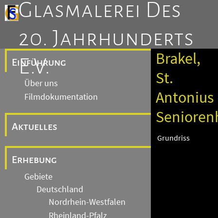
Glasmalerei Des
20. Jahrhunderts
Brakel,
E.V.
Einführung
St.
Über uns
Antonius
Filmdokumentation
Senioren
Aktuelles
Grundriss
Erhebung
Gebiete
Deutschland
Nordrhein-Westfalen
Rheinland-Pfalz