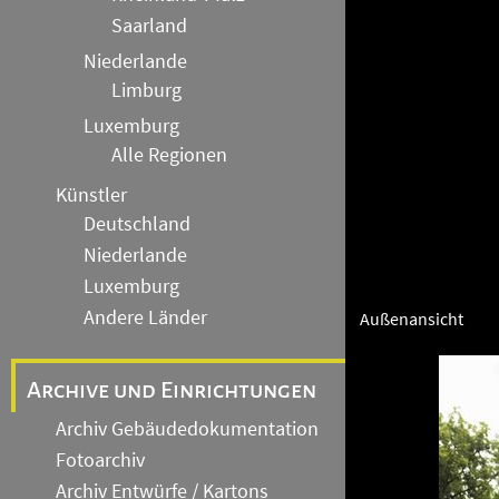
Saarland
Niederlande
Limburg
Luxemburg
Alle Regionen
Künstler
Deutschland
Niederlande
Luxemburg
Andere Länder
Außenansicht
Archive und Einrichtungen
Archiv Gebäudedokumentation
Fotoarchiv
Archiv Entwürfe / Kartons