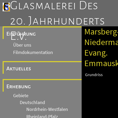
Glasmalerei Des
20. Jahrhunderts
Marsberg
E.V.
Einführung
Niederma
Über uns
Evang.
Filmdokumentation
Emmausk
Aktuelles
Grundriss
Erhebung
Gebiete
Deutschland
Nordrhein-Westfalen
Rheinland-Pfalz