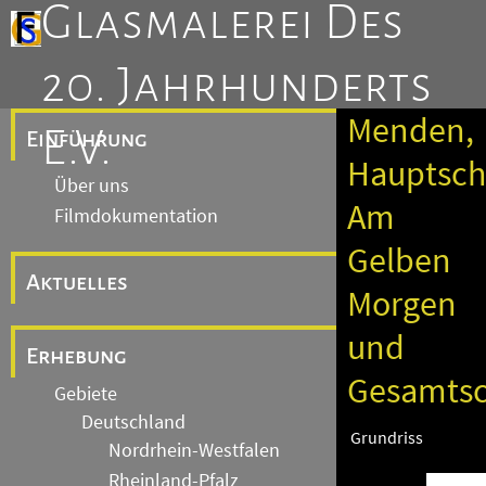
Glasmalerei Des
20. Jahrhunderts
Menden,
E.V.
Einführung
Hauptsch
Über uns
Am
Filmdokumentation
Gelben
Aktuelles
Morgen
und
Erhebung
Gesamtsc
Gebiete
Deutschland
Grundriss
Nordrhein-Westfalen
Rheinland-Pfalz