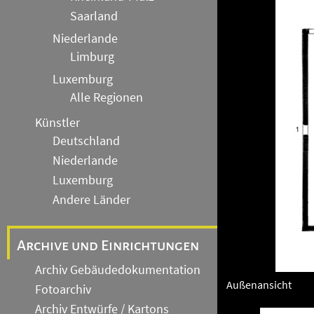
Saarland
Niederlande
Limburg
Luxemburg
Alle Regionen
Künstler
Deutschland
Niederlande
Luxemburg
Andere Länder
Archive und Einrichtungen
Archiv Gebäudedokumentation
Außenansicht
Fotoarchiv
Archiv Entwürfe / Kartons