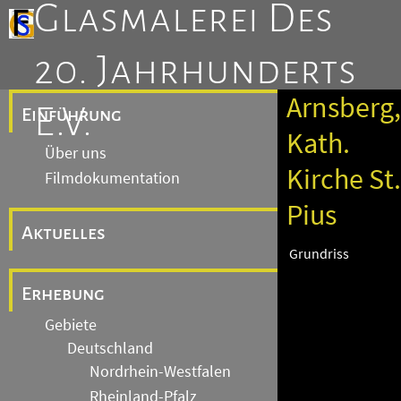
Glasmalerei Des
20. Jahrhunderts
Arnsberg,
E.V.
Einführung
Kath.
Über uns
Kirche St.
Filmdokumentation
Pius
Aktuelles
Grundriss
Erhebung
Gebiete
Deutschland
Nordrhein-Westfalen
Rheinland-Pfalz