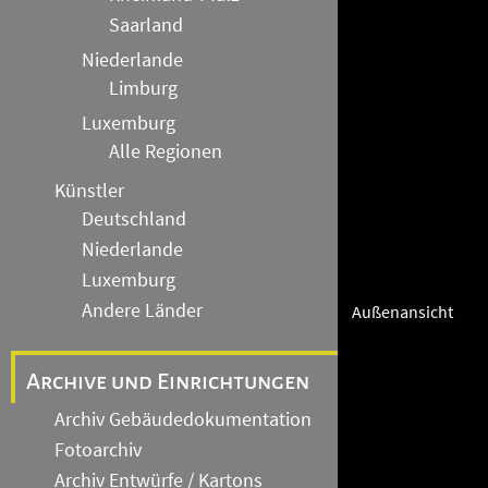
Saarland
Niederlande
Limburg
Luxemburg
Alle Regionen
Künstler
Deutschland
Niederlande
Luxemburg
Andere Länder
Außenansicht
Archive und Einrichtungen
Archiv Gebäudedokumentation
Fotoarchiv
Archiv Entwürfe / Kartons