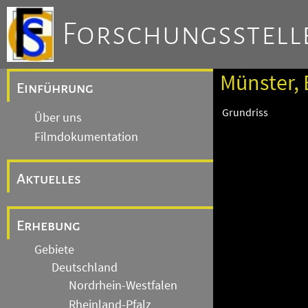
Forschungsstelle
Münster, 
Einführung
Grundriss
Über uns
Filmdokumentation
Aktuelles
Erhebung
Gebiete
Deutschland
Nordrhein-Westfalen
Rheinland-Pfalz