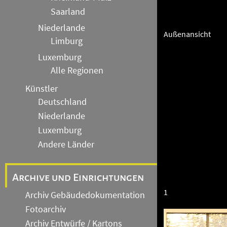
Saarland
Niederlande
Außenansicht
Limburg
Luxemburg
Alle Regionen
Künstler
Deutschland
Niederlande
Luxemburg
Andere Länder
Archive und Einrichtungen
1
Archiv Gebäudedokumentation
Fotoarchiv
Archiv Entwürfe / Kartons