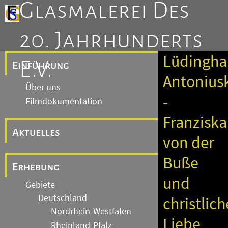
Glasmalerei Des
20. Jahrhunderts
Lüdingha
E.V.
Einführung
Antoniusk
Über uns
-
Filmdokumentation
Franzisk
Aktuelles
von der
Buße
Erhebung
und
Gebiete
Deutschland
christlic
Nordrhein-Westfalen
Liebe
Rheinland-Pfalz