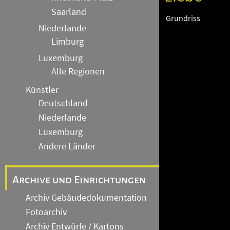
Saarland
Grundriss
Niederlande
Limburg
Luxemburg
Alle Regionen
Künstler
Deutschland
Niederlande
Luxemburg
Andere Länder
Archive und Einrichtungen
Archiv Gebäudedokumentation
Fotoarchiv
Archiv Entwürfe / Kartons