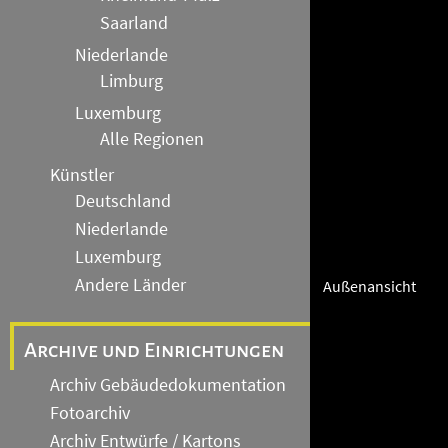
Saarland
Niederlande
Limburg
Luxemburg
Alle Regionen
Künstler
Deutschland
Niederlande
Luxemburg
Andere Länder
Außenansicht
Archive und Einrichtungen
Archiv Gebäudedokumentation
Fotoarchiv
Archiv Entwürfe / Kartons