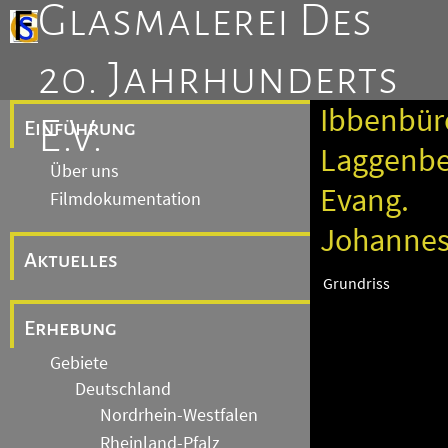
Glasmalerei Des
20. Jahrhunderts
Ibbenbür
E.V.
Einführung
Laggenbe
Über uns
Evang.
Filmdokumentation
Johannes
Aktuelles
Grundriss
Erhebung
Gebiete
Deutschland
Nordrhein-Westfalen
Rheinland-Pfalz