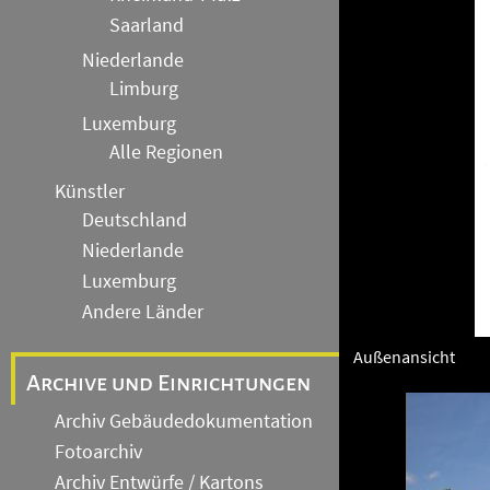
Saarland
Niederlande
Limburg
Luxemburg
Alle Regionen
Künstler
Deutschland
Niederlande
Luxemburg
Andere Länder
Außenansicht
Archive und Einrichtungen
Archiv Gebäudedokumentation
Fotoarchiv
Archiv Entwürfe / Kartons