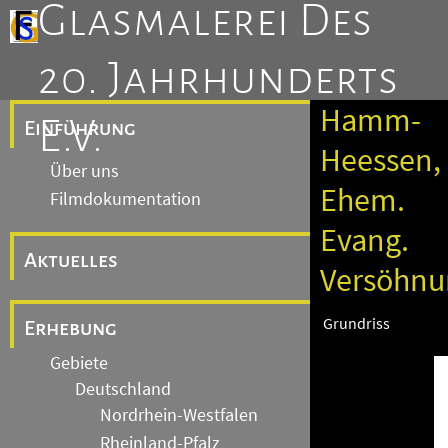
Glasmalerei Des
20. Jahrhunderts
Hamm-
E.V.
Einführung
Heessen,
Über uns
Ehem.
Filmdokumentation
Evang.
Aktuelles
Versöhnu
Grundriss
Erhebung
Gebiete
Deutschland
Nordrhein-Westfalen
Rheinland-Pfalz