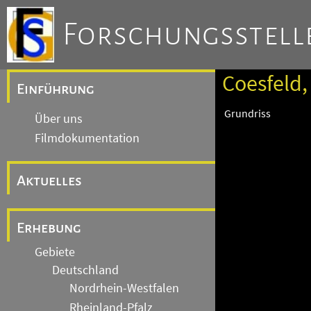
Forschungsstelle
Coesfeld,
Einführung
Grundriss
Über uns
Filmdokumentation
Aktuelles
Erhebung
Gebiete
Deutschland
Nordrhein-Westfalen
Rheinland-Pfalz