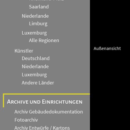
Saarland
Niederlande
Limburg
Luxemburg
Alle Regionen
Außenansicht
Künstler
Deutschland
Niederlande
Luxemburg
Andere Länder
Archive und Einrichtungen
Archiv Gebäudedokumentation
Fotoarchiv
Archiv Entwürfe / Kartons