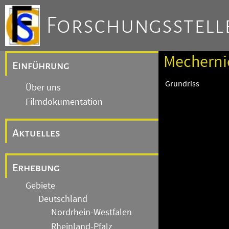
Forschungsstelle
Mechernic
Einführung
Grundriss
Über uns
Filmdokumentation
Aktuelles
Erhebung
Gebiete
Deutschland
Nordrhein-Westfalen
Rheinland-Pfalz