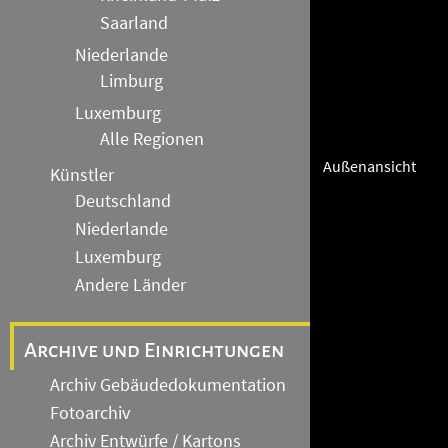
Saarland
Niederlande
Limburg
Luxemburg
Alle Regionen
Außenansicht
Künstler
Deutschland
Niederlande
Luxemburg
Andere Länder
Archive und Einrichtungen
Archiv Gebäudedokumentation
Fotoarchiv
Archiv Entwürfe / Kartons