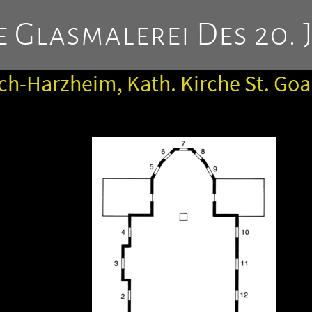
 Glasmalerei Des 20. 
h-Harzheim, Kath. Kirche St. Goa