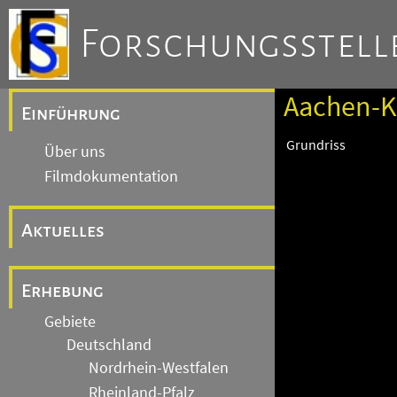
Forschungsstelle
Aachen-K
Einführung
Grundriss
Über uns
Filmdokumentation
Aktuelles
Erhebung
Gebiete
Deutschland
Nordrhein-Westfalen
Rheinland-Pfalz