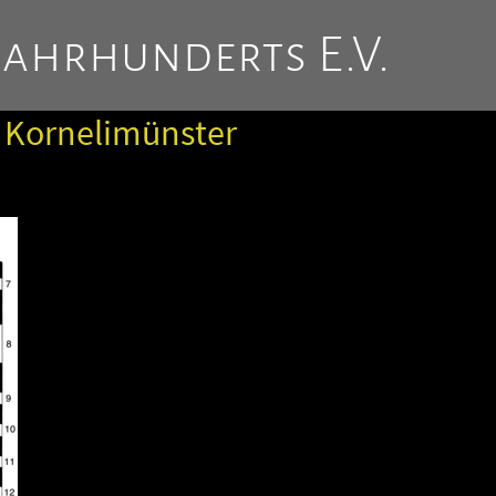
Jahrhunderts E.V.
 Kornelimünster