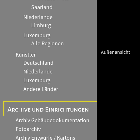
Saarland
Niederlande
Limburg
Luxemburg
Alle Regionen
Außenansicht
Künstler
Deutschland
Niederlande
Luxemburg
Andere Länder
Archive und Einrichtungen
Archiv Gebäudedokumentation
Fotoarchiv
Archiv Entwürfe / Kartons