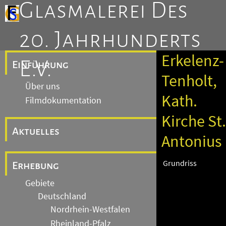
Glasmalerei Des
20. Jahrhunderts
Erkelenz-
E.V.
Einführung
Tenholt,
Über uns
Kath.
Filmdokumentation
Kirche St.
Aktuelles
Antonius
Grundriss
Erhebung
Gebiete
Deutschland
Nordrhein-Westfalen
Rheinland-Pfalz