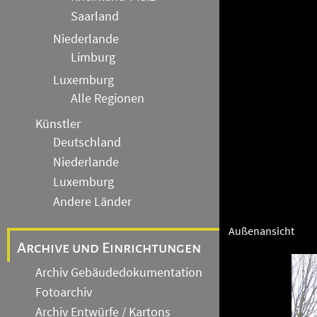
Saarland
Niederlande
Limburg
Luxemburg
Alle Regionen
Künstler
Deutschland
Niederlande
Luxemburg
Andere Länder
Außenansicht
Archive und Einrichtungen
Archiv Gebäudedokumentation
Fotoarchiv
Archiv Entwürfe / Kartons