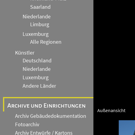
Saarland
Niederlande
Limburg
Luxemburg
Alle Regionen
Künstler
Deutschland
Niederlande
Luxemburg
Andere Länder
Archive und Einrichtungen
Außenansicht
Archiv Gebäudedokumentation
Fotoarchiv
Archiv Entwürfe / Kartons