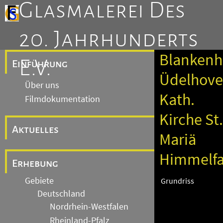
Glasmalerei Des
20. Jahrhunderts
Blankenh
E.V.
Einführung
Üdelhove
Über uns
Kath.
Filmdokumentation
Kirche St.
Aktuelles
Mariä
Himmelfa
Erhebung
Gebiete
Grundriss
Deutschland
Nordrhein-Westfalen
Rheinland-Pfalz