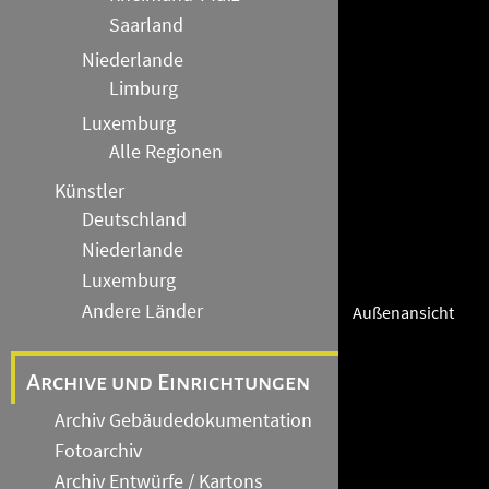
Saarland
Niederlande
Limburg
Luxemburg
Alle Regionen
Künstler
Deutschland
Niederlande
Luxemburg
Andere Länder
Außenansicht
Archive und Einrichtungen
Archiv Gebäudedokumentation
Fotoarchiv
Archiv Entwürfe / Kartons