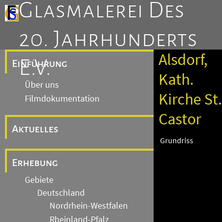
Glasmalerei Des
20. Jahrhunderts
Alsdorf,
E.V.
Einführung
Kath.
Über uns
Kirche St.
Filmdokumentation
Castor
Aktuelles
Grundriss
Erhebung
Gebiete
Deutschland
Nordrhein-Westfalen
Rheinland-Pfalz