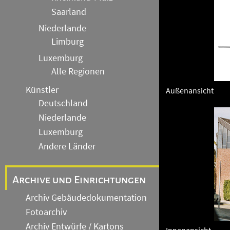
Saarland
Niederlande
Limburg
Luxemburg
Alle Regionen
Künstler
Außenansicht
Deutschland
Niederlande
Luxemburg
Andere Länder
Archive und Einrichtungen
Archiv Gebäudedokumentation
Fotoarchiv
Archiv Entwürfe / Kartons