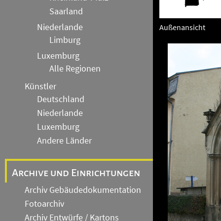
Saarland
Niederlande
Außenansicht
Limburg
Luxemburg
Alle Regionen
Künstler
Deutschland
Niederlande
Luxemburg
Andere Länder
Archive und Einrichtungen
Archiv Gebäudedokumentation
Fotoarchiv
Archiv Entwürfe / Kartons