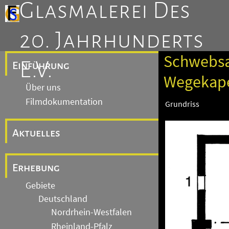
Glasmalerei Des
20. Jahrhunderts
Schwebs
E.V.
Einführung
Wegekape
Über uns
Filmdokumentation
Grundriss
Aktuelles
Erhebung
Gebiete
Deutschland
Nordrhein-Westfalen
Rheinland-Pfalz