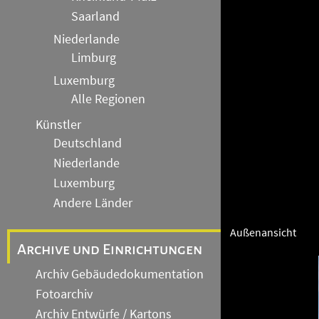
Saarland
Niederlande
Limburg
Luxemburg
Alle Regionen
Künstler
Deutschland
Niederlande
Luxemburg
Andere Länder
Außenansicht
Archive und Einrichtungen
Archiv Gebäudedokumentation
Fotoarchiv
Archiv Entwürfe / Kartons