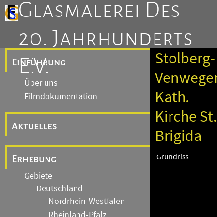
Glasmalerei Des
20. Jahrhunderts
Stolberg-
E.V.
Einführung
Venwege
Über uns
Kath.
Filmdokumentation
Kirche St.
Aktuelles
Brigida
Grundriss
Erhebung
Gebiete
Deutschland
Nordrhein-Westfalen
Rheinland-Pfalz