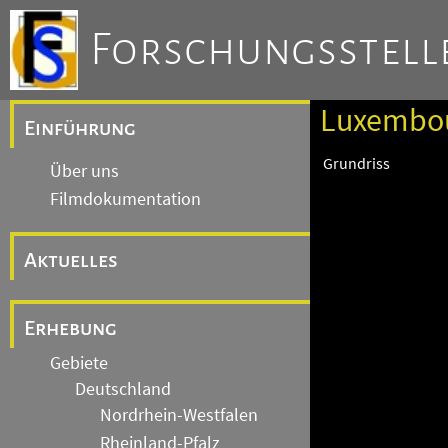
Forschungsstelle
Luxembour
Einführung
Grundriss
Über uns
Filmdokumentation
Aktuelles
Erhebung
Gebiete
Deutschland
Nordrhein-Westfalen
Rheinland-Pfalz