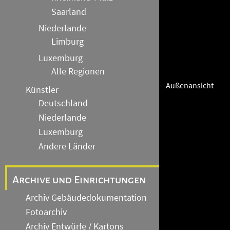
Saarland
Niederlande
Limburg
Luxemburg
Alle Regionen
Außenansicht
Künstler
Deutschland
Niederlande
Luxemburg
Andere Länder
Archive und Einrichtungen
Archiv Gebäudedokumentation
Fotoarchiv
Archiv Entwürfe / Kartons