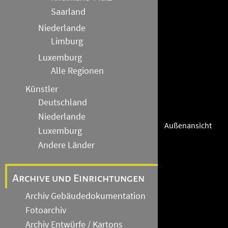
Saarland
Niederlande
Limburg
Luxemburg
Alle Regionen
Künstler
Deutschland
Niederlande
Außenansicht
Luxemburg
Andere Länder
Archive und Einrichtungen
Archiv Gebäudedokumentation
Fotoarchiv
Archiv Entwürfe / Kartons