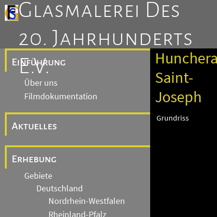
Glasmalerei Des
20. Jahrhunderts
Hunchera
E.V.
Einführung
Saint-
Über uns
Joseph
Filmdokumentation
Grundriss
Aktuelles
Erhebung
Gebiete
Deutschland
Nordrhein-Westfalen
Rheinland-Pfalz