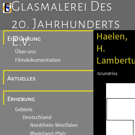
Glasmalerei Des
20. Jahrhunderts
Haelen,
E.V.
Einführung
H.
Über uns
Lambert
Filmdokumentation
Grundriss
Aktuelles
Erhebung
Gebiete
Deutschland
Nordrhein-Westfalen
Rheinland-Pfalz