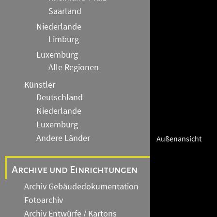
Saarland
Niederlande
Limburg
Luxemburg
Alle Regionen
Künstler
Deutschland
Niederlande
Luxemburg
Andere Länder
Außenansicht
Archive und Einrichtungen
Archiv Gebäudedokumentation
Fotoarchiv
Archiv Entwürfe / Kartons