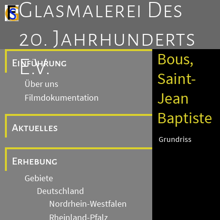
Glasmalerei Des
20. Jahrhunderts
Bous,
E.V.
Einführung
Saint-
Über uns
Jean
Filmdokumentation
Baptiste
Aktuelles
Grundriss
Erhebung
Gebiete
Deutschland
Nordrhein-Westfalen
Rheinland-Pfalz