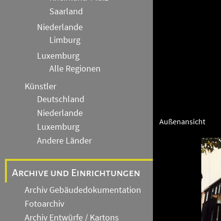
Saarland
Niederlande
Limburg
Luxemburg
Alle Regionen
Künstler
Deutschland
Niederlande
Außenansicht
Luxemburg
Andere Länder
Archive und Einrichtungen
Archiv Gebäudedokumentation
Fotoarchiv
Archiv Entwürfe / Kartons