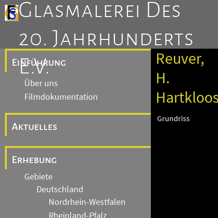
Glasmalerei Des
20. Jahrhunderts
Reuver,
E.V.
Einführung
H.
Über uns
Hartkloos
Filmdokumentation
Grundriss
Aktuelles
Erhebung
Gebiete
Deutschland
Nordrhein-Westfalen
Rheinland-Pfalz