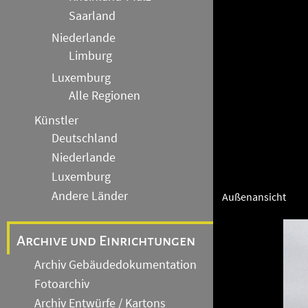
Saarland
Niederlande
Limburg
Luxemburg
Alle Regionen
Künstler
Deutschland
Niederlande
Luxemburg
Andere Länder
Außenansicht
Archive und Einrichtungen
Archiv Gebäudedokumentation
Fotoarchiv
Archiv Entwürfe / Kartons