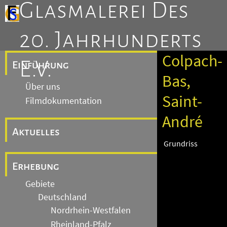
Glasmalerei Des
20. Jahrhunderts
Colpach-
E.V.
Einführung
Bas,
Über uns
Saint-
Filmdokumentation
André
Aktuelles
Grundriss
Erhebung
Gebiete
Deutschland
Nordrhein-Westfalen
Rheinland-Pfalz