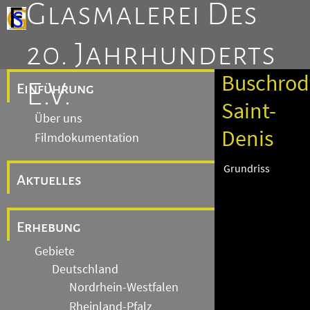
Glasmalerei Des
20. Jahrhunderts
Buschrod
E.V.
Einführung
Saint-
Über uns
Denis
Filmdokumentation
Grundriss
Aktuelles
Erhebung
Gebiete
Deutschland
Nordrhein-Westfalen
Rheinland-Pfalz