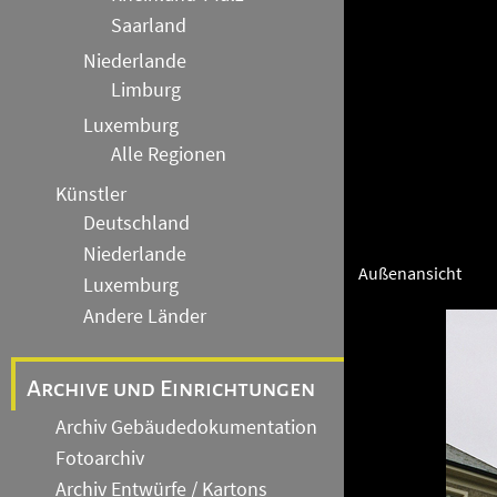
Saarland
Niederlande
Limburg
Luxemburg
Alle Regionen
Künstler
Deutschland
Niederlande
Außenansicht
Luxemburg
Andere Länder
Archive und Einrichtungen
Archiv Gebäudedokumentation
Fotoarchiv
Archiv Entwürfe / Kartons