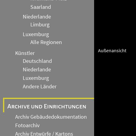
Saarland
Niederlande
Limburg
Luxemburg
Alle Regionen
Außenansicht
Künstler
Deutschland
Niederlande
Luxemburg
Andere Länder
Archive und Einrichtungen
Archiv Gebäudedokumentation
Fotoarchiv
Archiv Entwürfe / Kartons