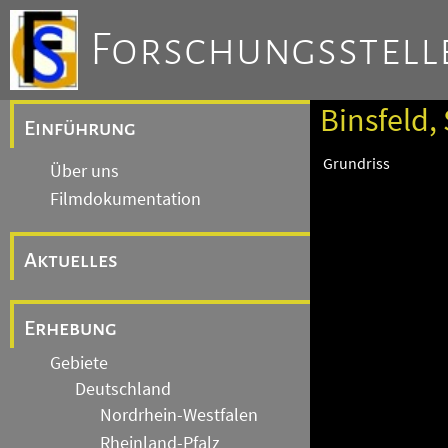
Forschungsstelle
Binsfeld, 
Einführung
Grundriss
Über uns
Filmdokumentation
Aktuelles
Erhebung
Gebiete
Deutschland
Nordrhein-Westfalen
Rheinland-Pfalz