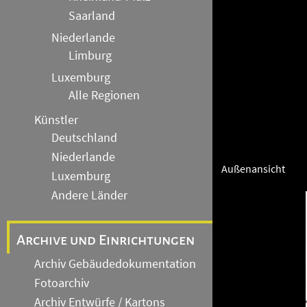
Saarland
Niederlande
Limburg
Luxemburg
Alle Regionen
Künstler
Deutschland
Niederlande
Außenansicht
Luxemburg
Andere Länder
Archive und Einrichtungen
Archiv Gebäudedokumentation
Fotoarchiv
Archiv Entwürfe / Kartons