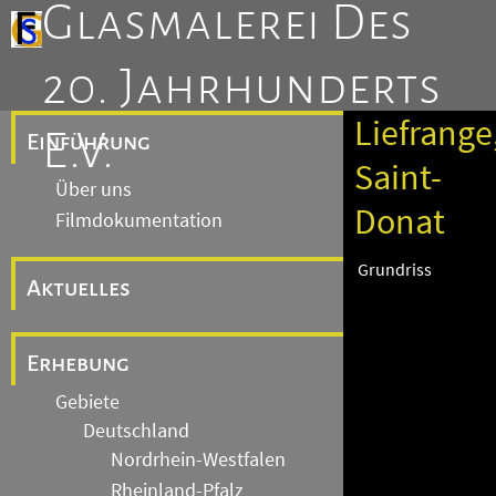
Glasmalerei Des
20. Jahrhunderts
Liefrange
E.V.
Einführung
Saint-
Über uns
Donat
Filmdokumentation
Grundriss
Aktuelles
Erhebung
Gebiete
Deutschland
Nordrhein-Westfalen
Rheinland-Pfalz