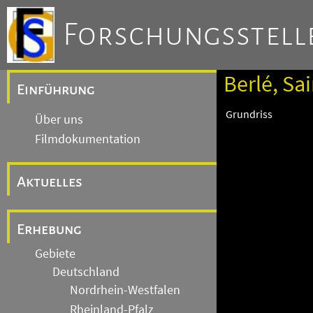
Forschungsstelle
Berlé, Sai
Einführung
Grundriss
Über uns
Filmdokumentation
Aktuelles
Erhebung
Gebiete
Deutschland
Nordrhein-Westfalen
Rheinland-Pfalz