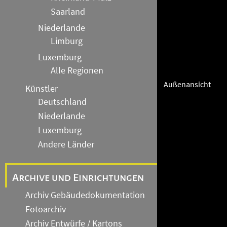
Saarland
Niederlande
Limburg
Luxemburg
Alle Regionen
Außenansicht
Künstler
Deutschland
Niederlande
Luxemburg
Andere Länder
Archive und Einrichtungen
Archiv Gebäudedokumentation
Fotoarchiv
Archiv Entwürfe / Kartons