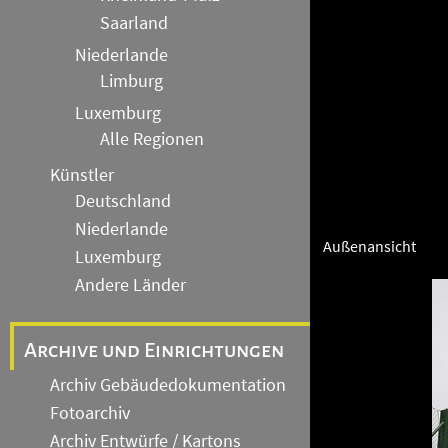
Saarland
Niederlande
Limburg
Luxemburg
Alle Regionen
Künstler
Deutschland
Niederlande
Außenansicht
Luxemburg
Andere Länder
Archive und Einrichtungen
Archiv Gebäudedokumentation
Fotoarchiv
Archiv Entwürfe / Kartons