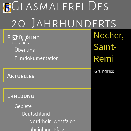
Glasmalerei Des
20. Jahrhunderts
Nocher,
E.V.
Einführung
Saint-
Über uns
Remi
Filmdokumentation
Grundriss
Aktuelles
Erhebung
Gebiete
Deutschland
Nordrhein-Westfalen
Rheinland-Pfalz