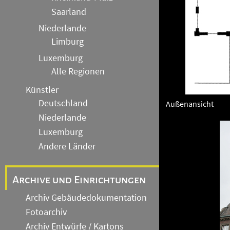
Saarland
Niederlande
Limburg
Luxemburg
Alle Regionen
Künstler
Deutschland
Außenansicht
Niederlande
Luxemburg
Andere Länder
Archive und Einrichtungen
Archiv Gebäudedokumentation
Fotoarchiv
Archiv Entwürfe / Kartons