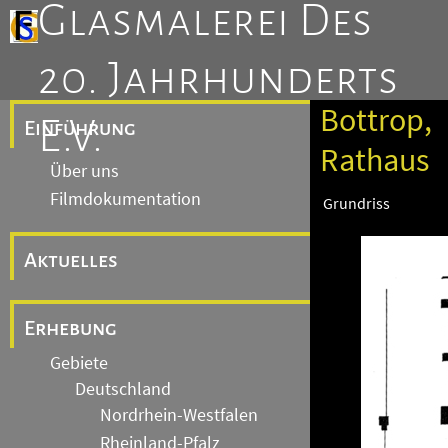
Glasmalerei Des
20. Jahrhunderts
Bottrop,
E.V.
Einführung
Rathaus
Über uns
Filmdokumentation
Grundriss
Aktuelles
Erhebung
Gebiete
Deutschland
Nordrhein-Westfalen
Rheinland-Pfalz