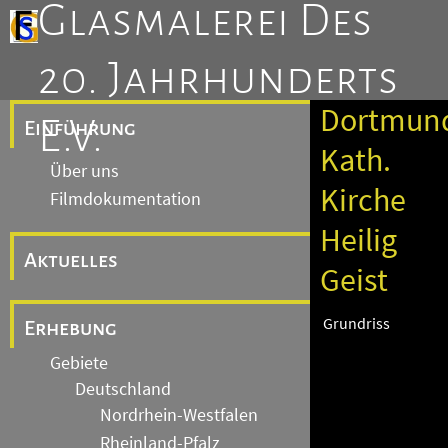
Glasmalerei Des
20. Jahrhunderts
Dortmun
E.V.
Einführung
Kath.
Über uns
Kirche
Filmdokumentation
Heilig
Aktuelles
Geist
Grundriss
Erhebung
Gebiete
Deutschland
Nordrhein-Westfalen
Rheinland-Pfalz