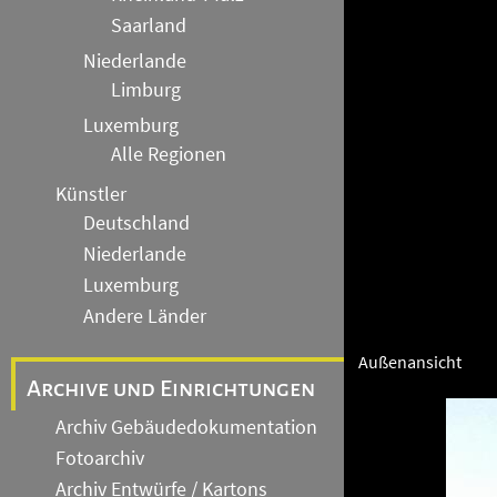
Saarland
Niederlande
Limburg
Luxemburg
Alle Regionen
Künstler
Deutschland
Niederlande
Luxemburg
Andere Länder
Außenansicht
Archive und Einrichtungen
Archiv Gebäudedokumentation
Fotoarchiv
Archiv Entwürfe / Kartons