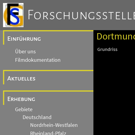
Forschungsstelle
Dortmund
Einführung
Grundriss
Über uns
Filmdokumentation
Aktuelles
Erhebung
Gebiete
Deutschland
Nordrhein-Westfalen
Rheinland-Pfalz