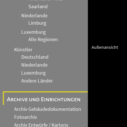
Saarland
Niederlande
Limburg
Luxemburg
Alle Regionen
Außenansicht
Künstler
Deutschland
Niederlande
Luxemburg
Andere Länder
Archive und Einrichtungen
Archiv Gebäudedokumentation
Fotoarchiv
Archiv Entwürfe / Kartons