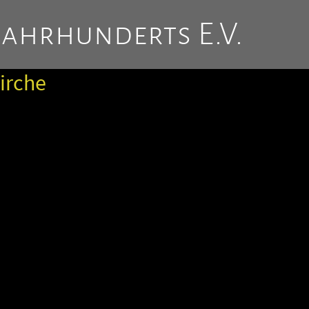
Jahrhunderts E.V.
irche