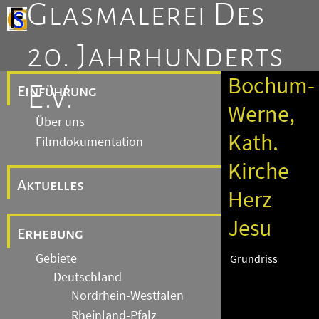
Glasmalerei Des
20. Jahrhunderts
Bochum-
E.V.
Einführung
Werne,
Über uns
Kath.
Filmdokumentation
Kirche
Aktuelles
Herz
Jesu
Erhebung
Gebiete
Grundriss
Deutschland
Nordrhein-Westfalen
Rheinland-Pfalz