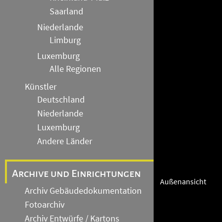
Saarland
Niederlande
Limburg
Luxemburg
Alle Regionen
Künstler
Deutschland
Niederlande
Luxemburg
Andere Länder
Archive und Einrichtungen
Außenansicht
Archiv Gebäudedokumentation
Fotoarchiv
Archiv Entwürfe / Kartons