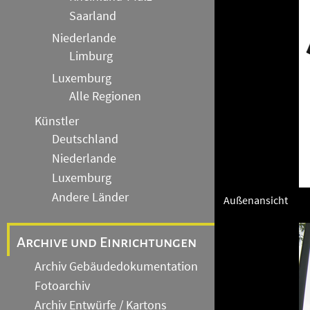
Saarland
Niederlande
Limburg
Luxemburg
Alle Regionen
Künstler
Deutschland
Niederlande
Luxemburg
Andere Länder
Außenansicht
Archive und Einrichtungen
Archiv Gebäudedokumentation
Fotoarchiv
Archiv Entwürfe / Kartons