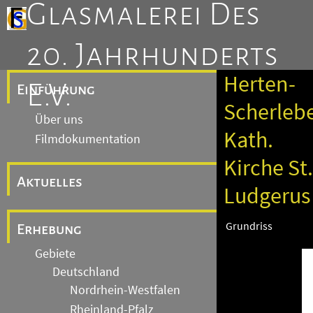
Glasmalerei Des
20. Jahrhunderts
Herten-
E.V.
Einführung
Scherleb
Über uns
Kath.
Filmdokumentation
Kirche St.
Aktuelles
Ludgerus
Grundriss
Erhebung
Gebiete
Deutschland
Nordrhein-Westfalen
Rheinland-Pfalz