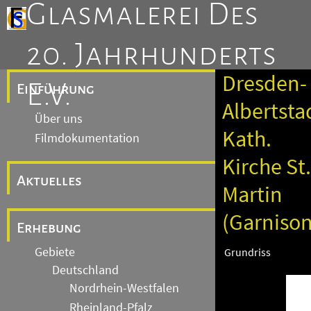
Glasmalerei Des
20. Jahrhunderts
Dresden-
E.V.
Einführung
Albertsta
Über uns
Kath.
Filmdokumentation
Kirche St.
Aktuelles
Martin
(Garnison
Erhebung
Gebiete
Grundriss
Deutschland
Nordrhein-Westfalen
Rheinland-Pfalz