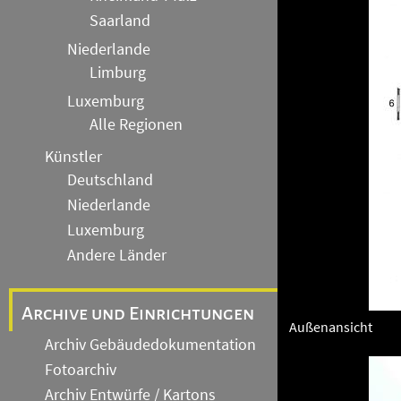
Saarland
Niederlande
Limburg
Luxemburg
Alle Regionen
Künstler
Deutschland
Niederlande
Luxemburg
Andere Länder
Archive und Einrichtungen
Außenansicht
Archiv Gebäudedokumentation
Fotoarchiv
Archiv Entwürfe / Kartons