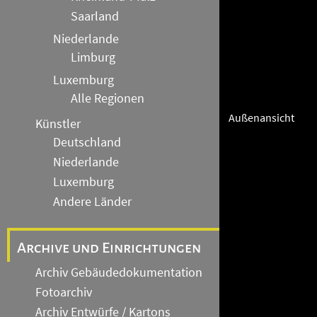
Saarland
Niederlande
Limburg
Luxemburg
Alle Regionen
Außenansicht
Künstler
Deutschland
Niederlande
Luxemburg
Andere Länder
Archive und Einrichtungen
Archiv Gebäudedokumentation
Fotoarchiv
Archiv Entwürfe / Kartons