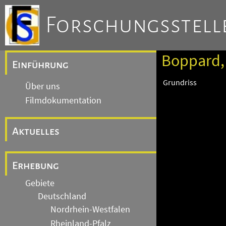
Forschungsstelle
Boppard,
Einführung
Grundriss
Über uns
Filmdokumentation
Aktuelles
Erhebung
Gebiete
Deutschland
Nordrhein-Westfalen
Rheinland-Pfalz