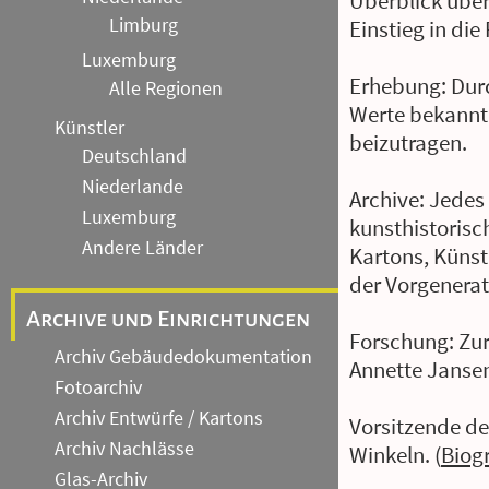
Überblick über
Limburg
Einstieg in die
Luxemburg
Erhebung: Durc
Alle Regionen
Werte bekannt
Künstler
beizutragen.
Deutschland
Niederlande
Archive: Jedes
Luxemburg
kunsthistorisc
Andere Länder
Kartons, Küns
der Vorgenerat
Archive und Einrichtungen
Forschung: Zur 
Archiv Gebäudedokumentation
Annette Janse
Fotoarchiv
Archiv Entwürfe / Kartons
Vorsitzende des
Archiv Nachlässe
Winkeln. (
Biog
Glas-Archiv