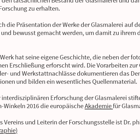
 den tatsächlichen Bestand der Glasmalerei und dam
 Forschung zu erhalten.
h die Präsentation der Werke der Glasmalerei auf der
 und bewusst gemacht werden, um damit zu ihrem d
 Werk hat seine eigene Geschichte, die neben der fo
hen Erschließung erforscht wird. Die Vorarbeiten zur
tler- und Werkstattnachlässe dokumentieren das De
ionen und bilden ein wesentliches Quellenmaterial.
interdisziplinären Erforschung der Glasmalerei stifte
n-Winkeln 2016 die europäische
Akademie
für Glasma
 Vereins und Leiterin der Forschungsstelle ist Dr. phi
raphie
)