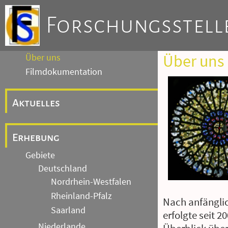
Forschungsstelle
Einführung
Über uns
Über uns
Filmdokumentation
Aktuelles
Erhebung
Gebiete
Deutschland
Nordrhein-Westfalen
Rheinland-Pfalz
Nach anfängli
Saarland
erfolgte seit 2
Niederlande